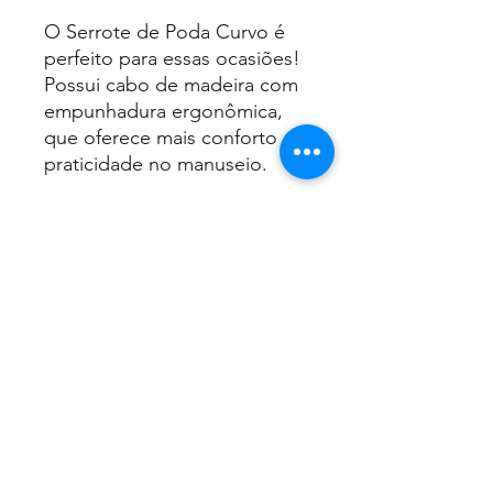
O Serrote de Poda Curvo é
perfeito para essas ocasiões!
Possui cabo de madeira com
empunhadura ergonômica,
que oferece mais conforto e
praticidade no manuseio.
INFORMAÇÕES DO PRODUTO
Cód: 6254;
RECOMENDAÇÕES DE USO
Cabo de madeira;
Aço SAE 1070;
Dentes Intercalados;
Não faça a limpeza diretamente
6 dentes por polegada;
com água;
12"
Use sempre EPI'S.
Voltar
Embalagem: 06.