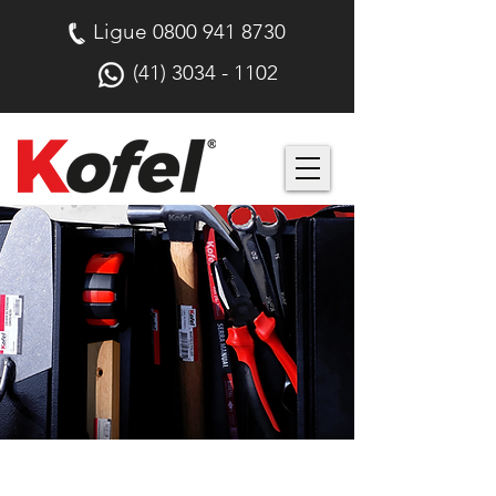
Ligue
0800 941 8730
(41) 3034 - 1102