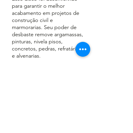
para garantir o melhor
acabamento em projetos de
construção civil e
marmorarias. Seu poder de
desbaste remove argamassas,
pinturas, nivela pisos,
concretos, pedras, refratários
e alvenarias.
INFORMAÇÕES DO PRODUTO
Código: 7594;
RECOMENDAÇÕES DE USO
Indicado para desbaste em
mármore, granito, concreto,
pedras entre outros;
Coloque o disco somente em
Diâmetro: 4.1/2”(115mm)
máquinas própias para o seu uso;
RPM máx. 10.500;
Não use em materiais que não são
Voltar
Rosca M14.
adequados ao produto;
Blister;
Sempre utilize EPI's.