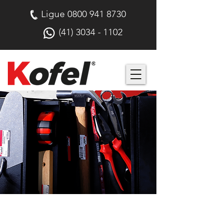
Ligue
0800 941 8730
(41) 3034 - 1102