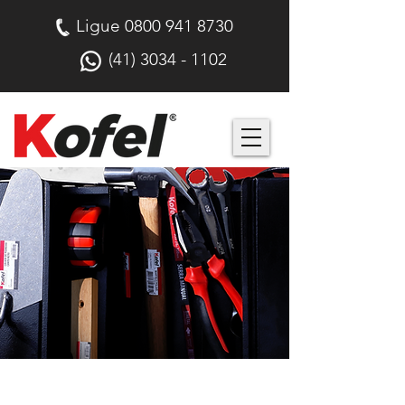
Ligue
0800 941 8730
(41) 3034 - 1102