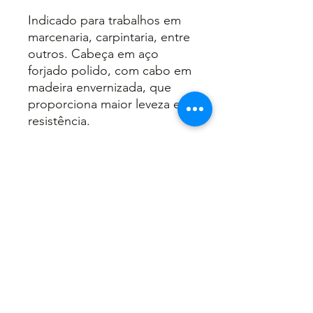
Indicado para trabalhos em
marcenaria, carpintaria, entre
outros. Cabeça em aço
forjado polido, com cabo em
madeira envernizada, que
proporciona maior leveza e
resistência.
INFORMAÇÕES DO PRODUTO
Código: 6198
;
RECOMENDAÇÕES DE USO
27mm;
Embalagem: 06.
Não faça a limpeza diretamente
com água;
Use sempre EPI'S.
Voltar