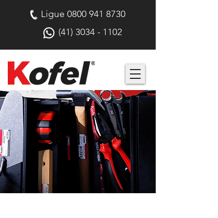
Ligue
0800 941 8730
(41) 3034 - 1102