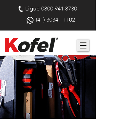
Ligue
0800 941 8730
(41) 3034 - 1102