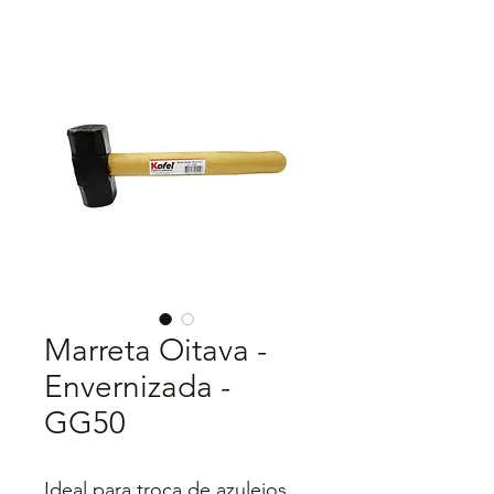
Marreta Oitava -
Envernizada -
GG50
Ideal para troca de azulejos