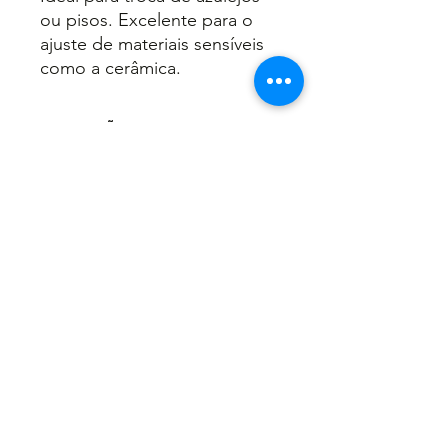
ou pisos. Excelente para o
ajuste de materiais sensíveis
como a cerâmica.
INFORMAÇÕES DO PRODUTO
Ferro nodular GG50;
RECOMENDAÇÕES DE USO
Envernizada;
Embalagem: 06.
Não faça a limpeza diretamente
com água;
Use sempre EPI'S.
Voltar
©2024 Todos Direitos reservados para Kofel.