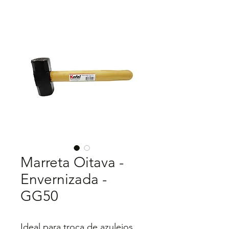
Marreta Oitava -
Envernizada -
GG50
Ideal para troca de azulejos