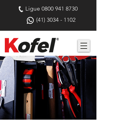
Ligue
0800 941 8730
(41) 3034 - 1102