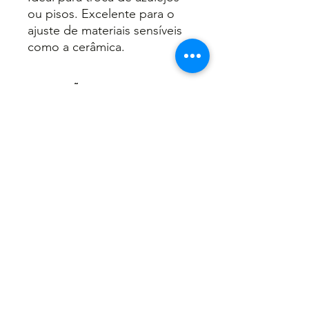
ou pisos. Excelente para o
ajuste de materiais sensíveis
como a cerâmica.
INFORMAÇÕES DO PRODUTO
Ferro nodular GG50;
RECOMENDAÇÕES DE USO
Envernizada;
Embalagem: 06.
Não faça a limpeza diretamente
com água;
Use sempre EPI'S.
Voltar
©2024 Todos Direitos reservados para Kofel.