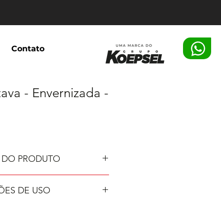
Contato
ava - Envernizada -
 DO PRODUTO
50;
ES DE USO
za diretamente com água;