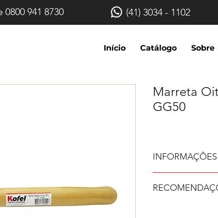
e 0800 941 8730
(41) 3034 - 1102
Início
Catálogo
Sobre
Marreta Oit
GG50
INFORMAÇÕES
Ferro nodular GG
RECOMENDAÇÕ
Envernizada;
Embalagem: 06.
Não faça a limpe