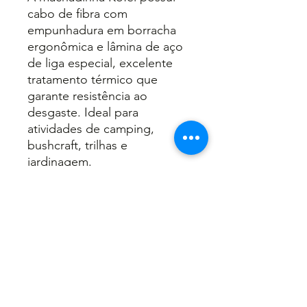
cabo de fibra com
empunhadura em borracha
ergonômica e lâmina de aço
de liga especial, excelente
tratamento térmico que
garante resistência ao
desgaste. Ideal para
atividades de camping,
bushcraft, trilhas e
jardinagem.
INFORMAÇÕES DO PRODUTO
Cód: 4475;
RECOMENDAÇÕES DE USO
Cabo de Fibra;
600g;
Embalagem: 06.
Não faça a limpeza diretamente
com água;