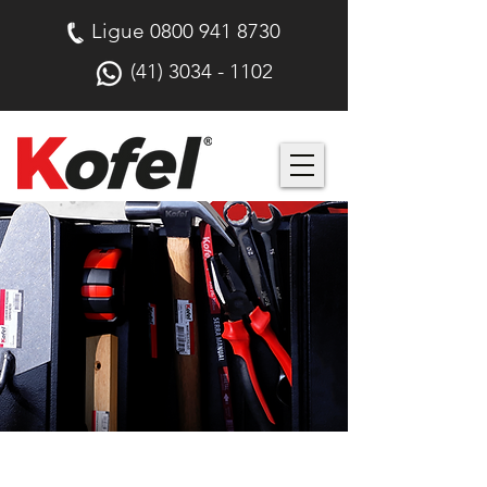
Ligue
0800 941 8730
(41) 3034 - 1102