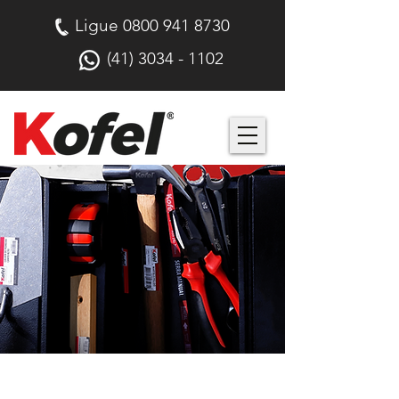
Ligue
0800 941 8730
(41) 3034 - 1102