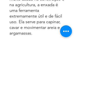
na agricultura, a enxada é
uma ferramenta
extremamente útil e de fácil
uso. Ela serve para capinar,
cavar e movimentar areia e
argamassas.
INFORMAÇÕES DO PRODUTO
Código: 4466;
RECOMENDAÇÕES DE USO
Com cabo 1,20m;
Com unha;
Altura: 23cm;
Não faça a limpeza diretamente
Comprimento: 24cm;
com água.
Olho dedondo: 38mm.
Voltar
Embalagem: 06.