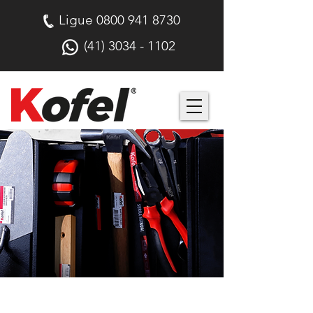
Ligue
0800 941 8730
(41) 3034 - 1102