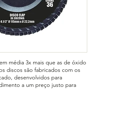
Corpo PVC;
o seu uso;
72 lixas.
Não use em mater
produto;
Sempre utilize EPI
 em média 3x mais que as de óxido
os discos são fabricados com os
cado, desenvolvidos para
dimento a um preço justo para