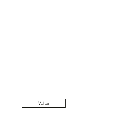
iais que não são adequados ao
's.
Voltar