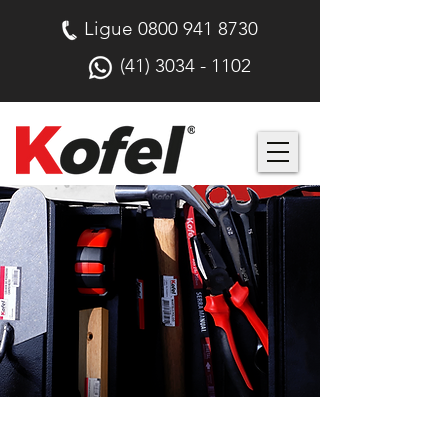
Ligue
0800 941 8730
(41) 3034 - 1102