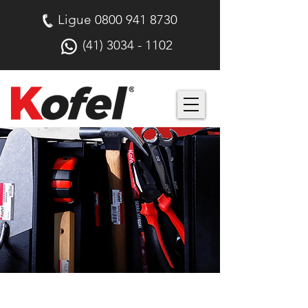
Ligue
0800 941 8730
(41) 3034 - 1102