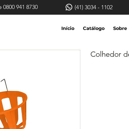
e 0800 941 8730
(41) 3034 - 1102
Início
Catálogo
Sobre
Colhedor d