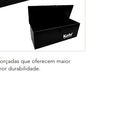
Largura: 16cm;
Altura: 11cm;
Capacidade de Ca
Embalagem: 15.
forçadas que oferecem maior
or durabilidade.