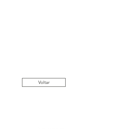
rga; 15Kgf;
Voltar