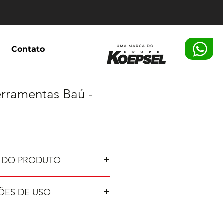
Contato
erramentas Baú -
 DO PRODUTO
ES DE USO
a;
do;
cm;
za diretamente com água.